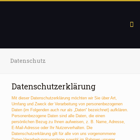
Datenschutz
Datenschutzerklärung
Mit dieser Datenschutzerklärung möchten wir Sie über Art,
Umfang und Zweck der Verarbeitung von personenbezogenen
Daten (im Folgenden auch nur als „Daten“ bezeichnet) aufklären.
Personenbezogene Daten sind alle Daten, die einen
persönlichen Bezug zu Ihnen aufweisen, z. B. Name, Adresse,
E-Mail-Adresse oder Ihr Nutzerverhalten. Die
Datenschutzerklärung gilt für alle von uns vorgenommene
Daten-Verarbeitungsvorgänge sowohl im Rahmen unserer